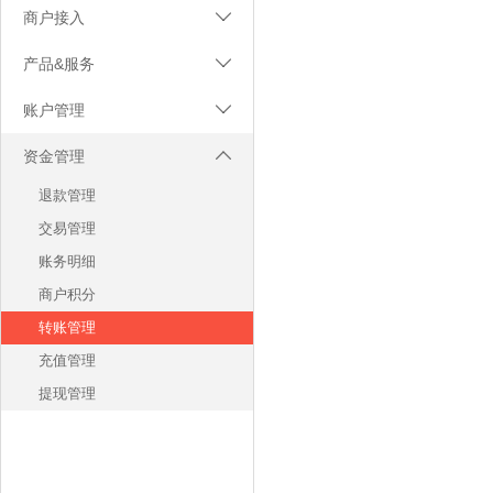
商户接入

服务协议
产品&服务

服务入口
网易支付
账户管理

注册及实名
银联移动支付
结算银行卡
资金管理

收款到银行账户
商户登录
退款管理
转账至网易宝账户
将军令
交易管理
人脸识别
商户管理员
账务明细
二要素验证
商户账户
商户积分
三要素验证
商户资质
转账管理
四要素验证
充值管理
实名升级
提现管理