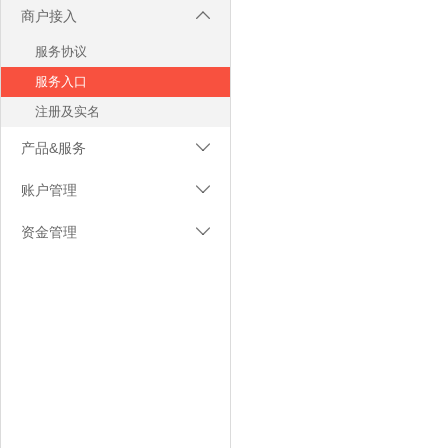
商户接入

服务协议
服务入口
注册及实名
产品&服务

网易支付
账户管理

银联移动支付
结算银行卡
资金管理

收款到银行账户
商户登录
退款管理
转账至网易宝账户
将军令
交易管理
人脸识别
商户管理员
账务明细
二要素验证
商户账户
商户积分
三要素验证
商户资质
转账管理
四要素验证
充值管理
实名升级
提现管理