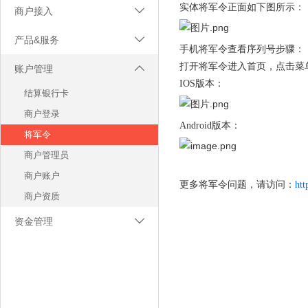
实体将军令正面如下图所示：
商户接入

服务协议
产品&服务

手机将军令查看序列号步骤：
服务入口
网易支付
打开将军令进入首页，点击菜
账户管理

注册及实名
IOS版本：
银联移动支付
结算银行卡
收款到银行账户
商户登录
Android版本：
转账至网易宝账户
将军令
人脸识别
商户管理员
二要素验证
商户账户
更多将军令问题，请访问：
htt
三要素验证
商户资质
四要素验证
资金管理

实名升级
退款管理
交易管理
账务明细
商户积分