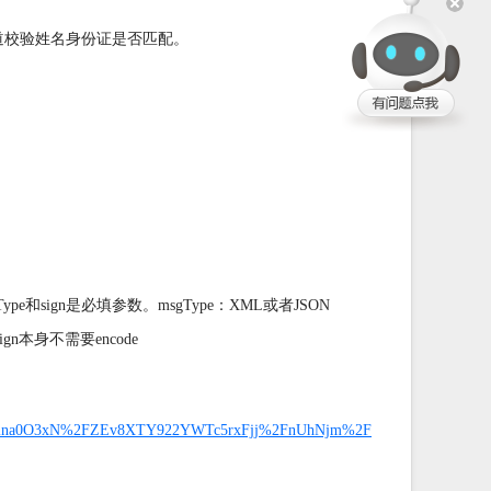
道校验姓名身份证是否匹配。
ype和sign是必填参数。msgType：XML或者JSON
gn本身不需要encode
A3OFina0O3xN%2FZEv8XTY922YWTc5rxFjj%2FnUhNjm%2F