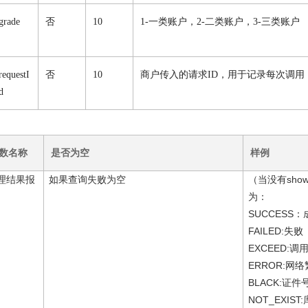
grade
否
10
1-一类账户，2-二类账户，3-三类账户
requestI
否
10
商户传入的请求ID，用于记录每次调用
d
数名称
是否为空
样例
理结果报
如果查询失败为空
（当没有show
为：
SUCCESS
FAILED:
EXCEED:
ERROR:网
BLACK:证
NOT_EXI