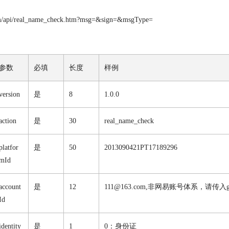
com/api/real_name_check.htm?msg=&sign=&msgType=
参数
必填
长度
样例
version
是
8
1.0.0
action
是
30
real_name_check
platfor
是
50
2013090421PT17189296
mId
account
是
12
111@163.com
,非网易账号体系，请传入
Id
identity
是
1
0：身份证