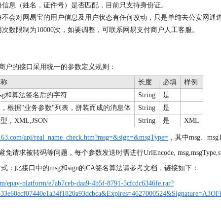
份信息（姓名，证件号）是否匹配，目前只支持身份证。
身不会对网易宝的用户信息及用户状态有任何改动，只是单纯去公安网通
用次数限制为10000次，如要调整，可联系网易支付商户人工客服。
商户的接口采用统一的参数定义规则：
名称
长度
必填
样例
和算法签名后的字符
是
sg
String
体，根据
业务参数
列表，拼装而成的消息体
是
"
"
String
类型，
是
XML,JSON
String
XML
y.163.com/api/real_name_check.htm?msg=&sign
=&msgType=
，其中msg、msgT
求被转码等问题，每个参数发送时需进行UrlEncode, msg,msgType,si
式：此接口中的msg和sign的CA签名算法请参考文档，链接如下：
com/epay-platform/e7ab7ceb-daa9-4b5f-8791-5cfcdc6346fe.rar?
b33e60ecf07440e1a34f1820a93dcbca&Expires=4627000524&Signature=