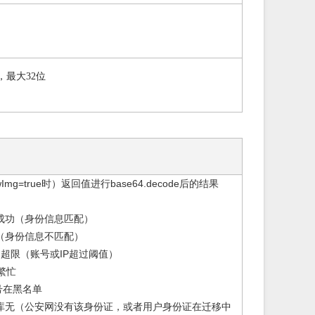
，最大32位
Img=true时）返回值进行base64.decode后的结果
：成功（身份信息匹配）
失败（身份信息不匹配）
调用超限（账号或IP超过阈值）
络繁忙
件号在黑名单
ST:库无（公安网没有该身份证，或者用户身份证在迁移中