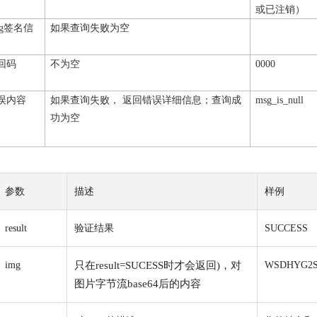
或已注销）
签名信
如果查询失败为空
g
回码
不为空
0000
误内容
如果查询失败，
返回错误详细信息；查询成
msg_is_null
功为空
参数
描述
样例
result
验证结果
SUCCESS
img
只在result=SUCESS时才会返回)，对
WSDHYG2
图片字节流base64后的内容