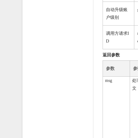
自动升级账
户级别
调用方请求I
D
返回参数
参数
参
处
msg
文