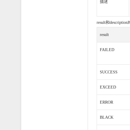
描述
result和descript
result
FAILED
SUCCESS
EXCEED
ERROR
BLACK