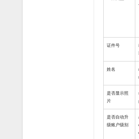
收银台和用户类错误码
网易支付DEMO下载
支付过程常见问题
网易支付出/入口ip
退款常见问题
名词解释
参数常见问题
转账/提现至银行卡的相关信息
ca证书问题
查询
代扣失败，订单如何关闭
证件号
支付bankID&银行英文名查询
提现cityId城市编码表
平台分类与商品分类
姓名
商户风控参数
交易超时查询机制最佳实践
是否显示照
片
是否自动升
级账户级别