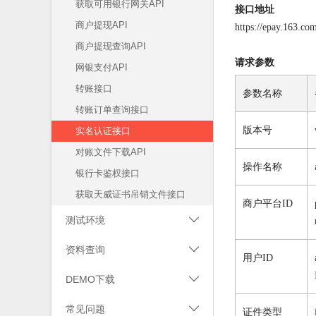
获取可用银行网关API
接口地址
商户提现API
https://epay.163.
商户提现查询API
请求参数
网银支付API
转账接口
参数名称
转账订单查询接口
版本号
实名认证接口
对账文件下载API
操作名称
银行卡鉴权接口
获取天威证书吊销文件接口
商户平台ID
测试环境

使用方法
资料查询

用户ID
测试环境说明
代收类错误码
DEMO下载

付款类错误码
CA签名JAR包下载
常见问题

证件类型