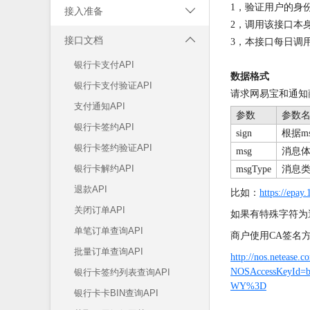
1，验证用户的身
接入准备

2，调用该接口本
网易支付接入流程
接口文档

3，本接口每日调
阅读对象
银行卡支付API
数据格式
接口规范
银行卡支付验证API
请求网易宝和通知
安全规范
支付通知API
参数
参数
银行卡签约API
根据
sign
m
银行卡签约验证API
消息
msg
银行卡解约API
消息
msgType
退款API
比如：
https://epa
关闭订单API
如果有特殊字符为避免请
单笔订单查询API
商户使用CA签名方
批量订单查询API
http://nos.netease.
NOSAccessKeyId=
银行卡签约列表查询API
WY%3D
银行卡卡BIN查询API