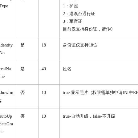
Type
1：护照
2：港澳台通行证
3：军官证
目前仅支持身份证，请传0
identity
是
18
身份证仅支持18位
No
realNa
是
40
姓名
me
showIm
否
10
true:显示照片（权限需单独申请INI中REA
g
autoUp
否
10
true-自动升级，false-不升级
dateGra
de