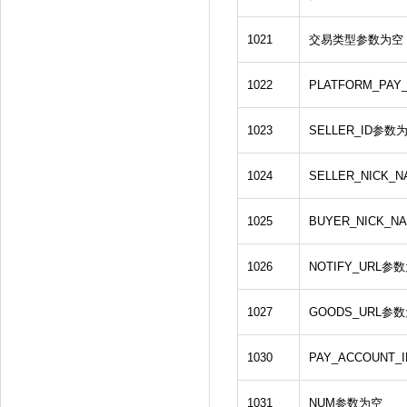
1021
交易类型参数为空
1022
PLATFORM_PA
1023
SELLER_ID参数
1024
SELLER_NICK
1025
BUYER_NICK_
1026
NOTIFY_URL参
1027
GOODS_URL参
1030
PAY_ACCOUNT
1031
NUM参数为空