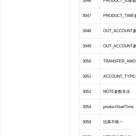
3046
PRODUCT_ID参
3047
PRODUCT_TIM
3048
OUT_ACCOUN
3049
OUT_ACCOUN
3050
TRANSFER_AM
3051
ACCOUNT_TYP
3052
NOTE参数非法
3054
productStartTi
3059
结果不唯一