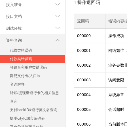
1 操作返回码
接入准备

网易支付接入流程
接口文档

返回码
错误内容
阅读对象
银行卡支付API
测试环境

接口规范
银行卡支付验证API
000000
操作成功
使用方法
资料查询
安全规范

支付通知API
测试环境说明
代收类错误码
000001
网络繁忙
银行卡签约API
付款类错误码
银行卡签约验证API
000002
业务参数
收银台和用户类错误码
银行卡解约API
网易支付出/入口ip
退款API
000003
访问受限
名词解释
关闭订单API
转账/提现至银行卡的相关信息
单笔订单查询API
000004
系统异常
查询
批量订单查询API
000005
会话超时
支付bankID&银行英文名查询
银行卡签约列表查询API
提现cityId城市编码表
银行卡卡BIN查询API
000006
当前版本
平台分类与商品分类