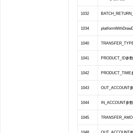
1032
BATCH_RETUR
1034
platformWithDr
1040
TRANSFER_TY
1041
PRODUCT_ID参
1042
PRODUCT_TIM
1043
OUT_ACCOUN
1044
IN_ACCOUNT参
1045
TRANSFER_AM
1048
OUT_ACCOUN