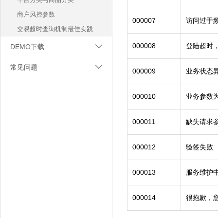
获取可用银行网关API
商户风控参数
商户提现API
000007
访问过于
交易超时查询机制最佳实践
商户提现查询API
000008
登陆超时
DEMO下载
网银支付API

转账接口
CA签名JAR包下载
常见问题

000009
业务状态
转账订单查询接口
网易支付DEMO下载
支付过程常见问题
实名认证接口
000010
业务参数
退款常见问题
对账文件下载API
参数常见问题
银行卡鉴权接口
000011
缺失请求
ca证书问题
获取天威证书吊销文件接口
代扣失败，订单如何关闭
000012
验签失败
000013
服务维护
000014
很抱歉，您